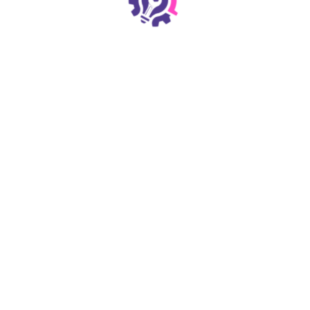
Par le biais d´actions axée
Mathématiques) et les TIC 
Girlsday237 permet aux jeune
leurs horizons professionnel
Passion
Girlsday237 suscite la pass
Technologie, Ingénierie et 
communication) en leur prés
expériences concrètes, les 
Faire un don