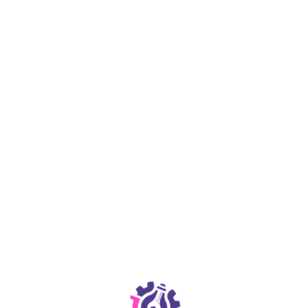
Préparez votre école au succès : participez à
Girlsday237
Et si votre école devenait un tremplin pour les
futures ingénieures de demain ? La compétition
scientifique Girlsday237 s’adresse aux
établissements primaires qui souhaitent initier les
jeunes filles aux métiers des STEM dès le plus jeune
âge.Mais concrètement, comment bien…