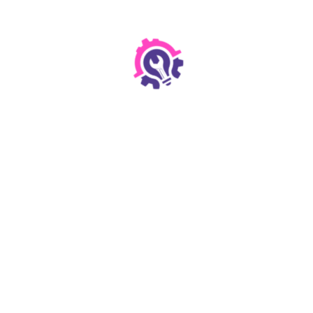
les limites prévues par la loi (selon votre situation).
Nous délivrons une attestation de don
(Spendenbescheinigung) sur demande ou automatiquement
via la plateforme.
Faire un virement
Transparence
100 % des dons sont affectés à nos actions et à
l’organisation de la compétition.
Un rapport d’activité est publié chaque année.
Vous pouvez nous écrire
à
in
**
@
*********
37.org
pour toute question.
Merci 💜
Chaque euro compte. Vous aidez des filles à oser, à
construire, à présenter et à inspirer les suivantes.
Soutenez Girlsday237 maintenant